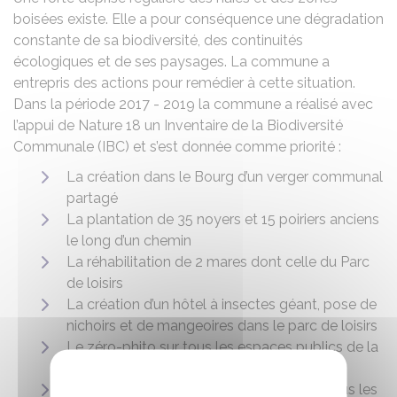
boisées existe. Elle a pour conséquence une dégradation
constante de sa biodiversité, des continuités
écologiques et de ses paysages. La commune a
entrepris des actions pour remédier à cette situation.
Dans la période 2017 - 2019 la commune a réalisé avec
l’appui de Nature 18 un Inventaire de la Biodiversité
Communale (IBC) et s’est donnée comme priorité :
La création dans le Bourg d’un verger communal
partagé
La plantation de 35 noyers et 15 poiriers anciens
le long d’un chemin
La réhabilitation de 2 mares dont celle du Parc
de loisirs
La création d’un hôtel à insectes géant, pose de
nichoirs et de mangeoires dans le parc de loisirs
Le zéro-phito sur tous les espaces publics de la
commune
L’approche écologique de la gestion de tous les