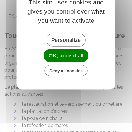
This site uses cookies and
espaces verts publics
gives you control over what
L’IBC est téléchargeable en bas de page.
you want to activate
Touchay village engagé pour la nature
Personalize
En 2021 Touchay a été reconnue ‘Commune Engagée
OK, accept all
pour la Nature’ pour trois ans (2021-2023). Un concours
organisé par l’agence régionale de la Biodiversité avec
pour objectif le verdissement de la commune et la
Deny all cookies
protection de la biodiversité.
Le plan d’action pour les trois ans à venir comprend les
actions suivantes:
la restauration et le verdissement du cimetière
la plantation d’arbres
la pose de nichoirs
la réfection de mares