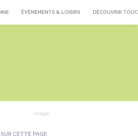
ENNE
ÉVÈNEMENTS & LOISIRS
DÉCOUVRIR TOUC
Partager
Partager sur Facebook
Partager sur X - Twitter
Partager sur Linkedin
Partager par em
SUR CETTE PAGE