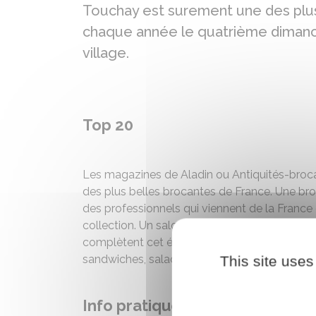
Touchay est surement une des plus
chaque année le quatrième dimanch
village.
Top 20
Les magazines de Aladin ou Antiquités-brocan
des plus belles brocantes de France. Une b
des professionnels qui viennent de la France 
collection. Un salon des antiquaires dans la s
complètent cet événement. Bien sûr vous pouv
sandwiches, salades, gâteaux), et même un r
This site uses
Info pratique public