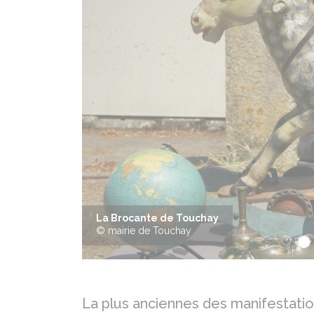
Précédent
La Brocante de Touchay
© mairie de Touchay
La plus anciennes des manifestati