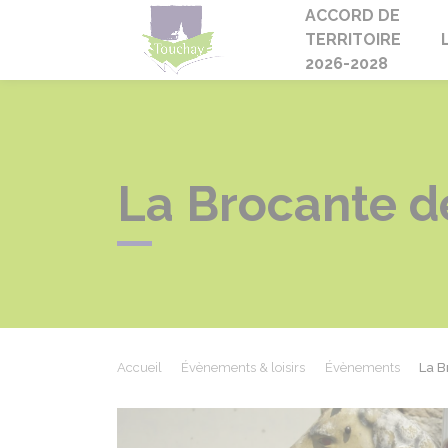
ACCORD DE
Touchay
TERRITOIRE
2026-2028
La Brocante d
Accueil
Évènements & loisirs
Évènements
La B