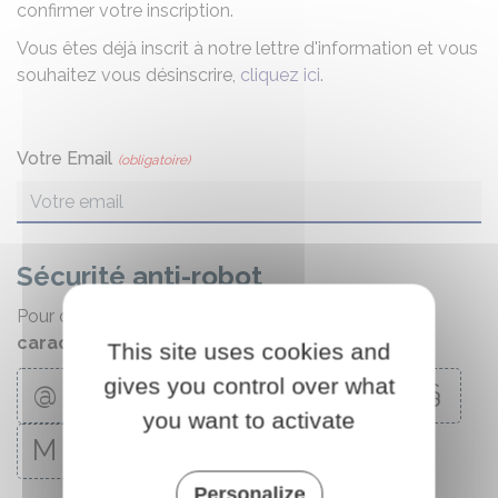
confirmer votre inscription.
Vous êtes déjà inscrit à notre lettre d'information et vous
souhaitez vous désinscrire,
cliquez ici
.
Votre Email
(obligatoire)
Sécurité anti-robot
Pour continuer, merci de cliquer sur
tous les
caractères spéciaux
de la série
This site uses cookies and
gives you control over what
@
#
C
D
$
B
N
§
you want to activate
M
Personalize