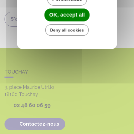
OK, accept all
S'abonner
Deny all cookies
TOUCHAY
3, place Maurice Utrillo
18160
Touchay
02 48 60 06 59
Contactez-nous