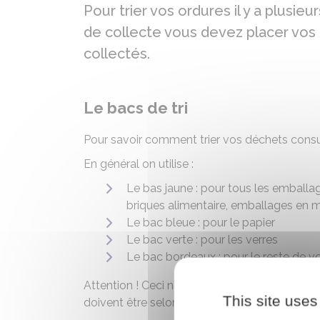
Pour trier vos ordures il y a plusieu
de collecte vous devez placer vos b
collectés.
Le bacs de tri
Pour savoir comment trier vos déchets consu
En général on utilise :
Le bas jaune : pour tous les emballag
briques alimentaire, emballages en mé
Le bac bleue : pour le papier
Le bac verte : pour les verres
Le bac bordeaux : pour le reste de v
Attention ! Ceci ne concerne que les emballag
This site uses
doivent être selon la nature du déchet appor