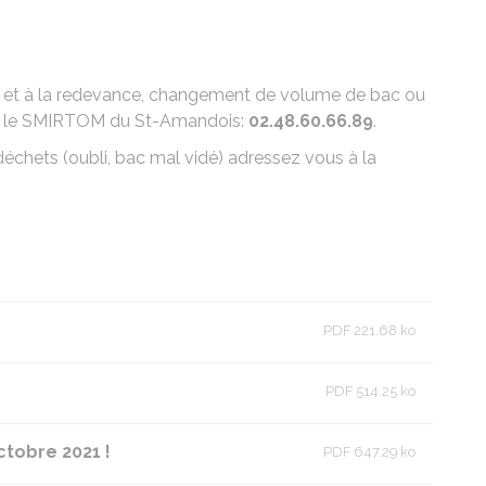
es et à la redevance, changement de volume de bac ou
ez le SMIRTOM du St-Amandois:
02.48.60.66.89
.
 déchets (oubli, bac mal vidé) adressez vous à la
PDF 221.68 ko
PDF 514.25 ko
ctobre 2021 !
PDF 647.29 ko