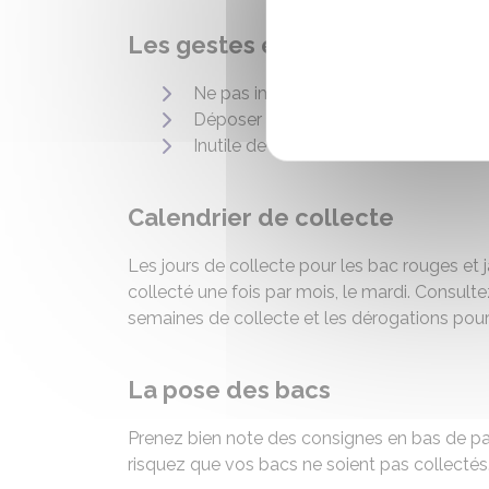
Les gestes essentiels
Ne pas imbriquer après la collecte.
Déposer en vrac et sans sac
Inutile de les laver
Calendrier de collecte
Les jours de collecte pour les bac rouges et j
collecté une fois par mois, le mardi. Consult
semaines de collecte et les dérogations pour 
La pose des bacs
Prenez bien note des consignes en bas de pa
risquez que vos bacs ne soient pas collectés