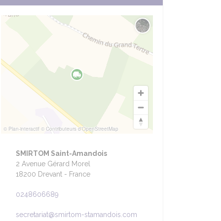
Changer le fond de carte
nt
© Plan-interactif
© Contributeurs d'OpenStreetMap
SMIRTOM Saint-Amandois
2 Avenue Gérard Morel
18200 Drevant - France
0248606689
secretariat@smirtom-stamandois.com