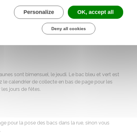
Personalize
OK, accept all
Deny all cookies
aunes sont bimensuel, le jeudi. Le bac bleu et vert est
ez le calendrier de collecte en bas de page pour les
les jours de fêtes.
ge pour la pose des bacs dans la rue, sinon vous
.