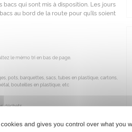
rs bacs qui sont mis à disposition. Les jours
acs au bord de la route pour qu’ils soient
ltez le mémo tri en bas de page.
es, pots, barquettes, sacs, tubes en plastique, cartons,
tal, bouteilles en plastique, etc
os déchets
es. Les jouets, tuyaux, seaux, bâches, piscines, etc,
 cookies and gives you control over what you w
tés à la
déchèterie
.