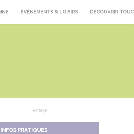
ENNE
ÉVÈNEMENTS & LOISIRS
DÉCOUVRIR TOUC
Partager
Partager sur Facebook
Partager sur X - Twitter
Partager sur Linkedin
Partager par em
INFOS PRATIQUES