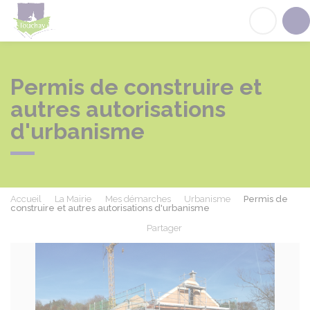
Touchay
Acc
Permis de construire et
autres autorisations
d'urbanisme
Accueil
La Mairie
Mes démarches
Urbanisme
Permis de
construire et autres autorisations d'urbanisme
Partager
Partager sur Facebook
Partager sur X - Twit
Partager sur
Par