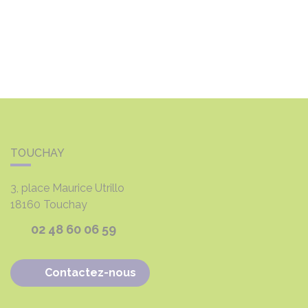
TOUCHAY
3, place Maurice Utrillo
18160
Touchay
02 48 60 06 59
Contactez-nous